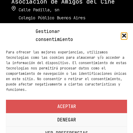
Asociación de Amigos del Cine
Calle Padilla, sn
Colegio Público Buenos Aires
34003 Palencia
Gestionar
muestradecinepalencia@gmail.com
consentimiento
661 605 420
Para ofrecer las mejores experiencias, utilizamos
Taquilla de Cines Ortega
tecnologías como las cookies para almacenar y/o acceder a
la información del dispositivo. El consentimiento de estas
979 70 70 88
tecnologías nos permitirá procesar datos como el
comportamiento de navegación o las identificaciones únicas
Páginas
en este sitio. No consentir o retirar el consentimiento,
Programación
puede afectar negativamente a ciertas características y
funciones.
Noticias
Sedes
ACEPTAR
Contacto
DENEGAR
Información
Política de privacidad