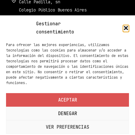
Calle Padilla, sn
Colegio Público Buenos Aires
34003 Palencia
Gestionar
muestradecinepalencia@gmail.com
consentimiento
661 605 420
Para ofrecer las mejores experiencias, utilizamos
Taquilla de Cines Ortega
tecnologías como las cookies para almacenar y/o acceder a
la información del dispositivo. El consentimiento de estas
979 70 70 88
tecnologías nos permitirá procesar datos como el
comportamiento de navegación o las identificaciones únicas
Páginas
en este sitio. No consentir o retirar el consentimiento,
Programación
puede afectar negativamente a ciertas características y
funciones.
Noticias
Sedes
ACEPTAR
Contacto
DENEGAR
Información
Política de privacidad
VER PREFERENCIAS