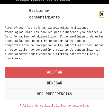
34003 Palencia
Gestionar
muestradecinepalencia@gmail.com
consentimiento
661 605 420
Para ofrecer las mejores experiencias, utilizamos
Taquilla de Cines Ortega
tecnologías como las cookies para almacenar y/o acceder a
la información del dispositivo. El consentimiento de estas
979 70 70 88
tecnologías nos permitirá procesar datos como el
comportamiento de navegación o las identificaciones únicas
Páginas
en este sitio. No consentir o retirar el consentimiento,
Programación
puede afectar negativamente a ciertas características y
funciones.
Noticias
Sedes
ACEPTAR
Contacto
DENEGAR
Información
Política de privacidad
VER PREFERENCIAS
Política de cookies
Política de cookies
Política de privacidad