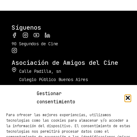
Síguenos
90 Segundos de Cine
Asociación de Amigos del Cine
Calle Padilla, sn
Colegio Público Buenos Aires
34003 Palencia
Gestionar
muestradecinepalencia@gmail.com
consentimiento
661 605 420
Para ofrecer las mejores experiencias, utilizamos
Taquilla de Cines Ortega
tecnologías como las cookies para almacenar y/o acceder a
la información del dispositivo. El consentimiento de estas
979 70 70 88
tecnologías nos permitirá procesar datos como el