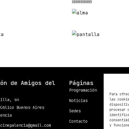
ón de Amigos del
Páginas
Programación
Para ofre
las cooki
dilla, sn
Noticias
dispositi
Público Buenos Aires
procesar 
Sedes
identific
lencia
consentim
Contacto
ecinepalencia@gmail.com
y funcion