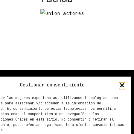
Gestionar consentimiento
Información
Política de privacidad
cer las mejores experiencias, utilizamos tecnologías como
es para almacenar y/o acceder a la información del
Política de cookies
vo. El consentimiento de estas tecnologías nos permitirá
datos como el comportamiento de navegación o las
aciones únicas en este sitio. No consentir o retirar el
iento, puede afectar negativamente a ciertas características
es.