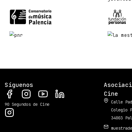
Síguenos
Asociaci
Cine
Calle Pa
90 Segundos de Cine
Colegio 
34003 Pa
muestrad