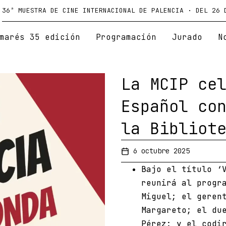
36ª MUESTRA DE CINE INTERNACIONAL DE PALENCIA · DEL 26 
marés 35 edición
Programación
Jurado
N
La MCIP ce
Español co
la Bibliot
6 octubre 2025
Bajo el título ‘
reunirá al progr
Miguel; el geren
Margareto; el du
Pérez; y el codi