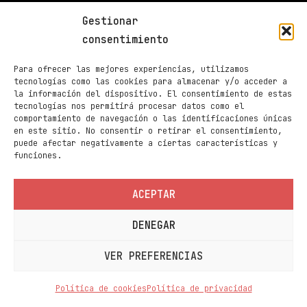
34003 Palencia
Gestionar
muestradecinepalencia@gmail.com
consentimiento
661 605 420
Para ofrecer las mejores experiencias, utilizamos
Taquilla de Cines Ortega
tecnologías como las cookies para almacenar y/o acceder a
la información del dispositivo. El consentimiento de estas
979 70 70 88
tecnologías nos permitirá procesar datos como el
comportamiento de navegación o las identificaciones únicas
Páginas
en este sitio. No consentir o retirar el consentimiento,
Programación
puede afectar negativamente a ciertas características y
funciones.
Noticias
Sedes
ACEPTAR
Contacto
DENEGAR
Información
Política de privacidad
VER PREFERENCIAS
Política de cookies
Política de cookies
Política de privacidad