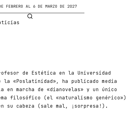
DE FEBRERO AL 6 DE MARZO DE 2027
oticias
rofesor de Estética en la Universidad
e la «Poslatinidad», ha publicado media
ía en marcha de «dianovelas» y un único
ema filosófico (el «naturalismo genérico»)
en su cabeza (sale mal, ¡sorpresa!).