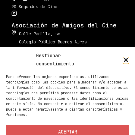
90 Segundos de Cine
Asociación de Amigos del Cine
Calle Padilla, sn
Colegio Público Buenos Aires
34003 Palencia
Gestionar
muestradecinepalencia@gmail.com
consentimiento
661 605 420
Para ofrecer las mejores experiencias, utilizamos
Taquilla de Cines Ortega
tecnologías como las cookies para almacenar y/o acceder a
la información del dispositivo. El consentimiento de estas
979 70 70 88
tecnologías nos permitirá procesar datos como el
comportamiento de navegación o las identificaciones únicas
Páginas
en este sitio. No consentir o retirar el consentimiento,
Programación
puede afectar negativamente a ciertas características y
funciones.
Noticias
Sedes
ACEPTAR