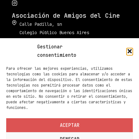
Asociación de Amigos del Cine
Calle Padilla, sn
Colegio Público Buenos Aires
34003 Palencia
Gestionar
muestradecinepalencia@gmail.com
consentimiento
661 605 420
Para ofrecer las mejores experiencias, utilizamos
Taquilla de Cines Ortega
tecnologías como las cookies para almacenar y/o acceder a
la información del dispositivo. El consentimiento de estas
979 70 70 88
tecnologías nos permitirá procesar datos como el
comportamiento de navegación o las identificaciones únicas
Páginas
en este sitio. No consentir o retirar el consentimiento,
Programación
puede afectar negativamente a ciertas características y
funciones.
Noticias
Sedes
ACEPTAR
Contacto