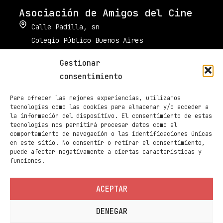
Asociación de Amigos del Cine
Calle Padilla, sn
Colegio Público Buenos Aires
34003 Palencia
Gestionar
muestradecinepalencia@gmail.com
consentimiento
661 605 420
Para ofrecer las mejores experiencias, utilizamos
Taquilla de Cines Ortega
tecnologías como las cookies para almacenar y/o acceder a
la información del dispositivo. El consentimiento de estas
979 70 70 88
tecnologías nos permitirá procesar datos como el
comportamiento de navegación o las identificaciones únicas
Páginas
en este sitio. No consentir o retirar el consentimiento,
Programación
puede afectar negativamente a ciertas características y
funciones.
Noticias
Sedes
ACEPTAR
Contacto
DENEGAR
Información