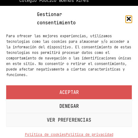
Colegio Público Buenos Aires
34003 Palencia
Gestionar
muestradecinepalencia@gmail.com
consentimiento
661 605 420
Para ofrecer las mejores experiencias, utilizamos
Taquilla de Cines Ortega
tecnologías como las cookies para almacenar y/o acceder a
la información del dispositivo. El consentimiento de estas
979 70 70 88
tecnologías nos permitirá procesar datos como el
comportamiento de navegación o las identificaciones únicas
Páginas
en este sitio. No consentir o retirar el consentimiento,
Programación
puede afectar negativamente a ciertas características y
funciones.
Noticias
Sedes
ACEPTAR
Contacto
DENEGAR
Información
Política de privacidad
VER PREFERENCIAS
Política de cookies
Política de cookies
Política de privacidad