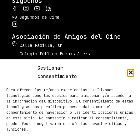
Síguenos
90 Segundos de Cine
Asociación de Amigos del Cine
Calle Padilla, sn
Colegio Público Buenos Aires
34003 Palencia
Gestionar
muestradecinepalencia@gmail.com
consentimiento
661 605 420
Para ofrecer las mejores experiencias, utilizamos
Taquilla de Cines Ortega
tecnologías como las cookies para almacenar y/o acceder a
la información del dispositivo. El consentimiento de estas
979 70 70 88
tecnologías nos permitirá procesar datos como el
comportamiento de navegación o las identificaciones únicas
Páginas
en este sitio. No consentir o retirar el consentimiento,
Programación
puede afectar negativamente a ciertas características y
funciones.
Noticias