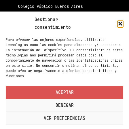
Colegio Público Buenos Aires
34003 Palencia
Gestionar
muestradecinepalencia@gmail.com
consentimiento
661 605 420
Para ofrecer las mejores experiencias, utilizamos
Taquilla de Cines Ortega
tecnologías como las cookies para almacenar y/o acceder a
la información del dispositivo. El consentimiento de estas
979 70 70 88
tecnologías nos permitirá procesar datos como el
comportamiento de navegación o las identificaciones únicas
Páginas
en este sitio. No consentir o retirar el consentimiento,
Programación
puede afectar negativamente a ciertas características y
funciones.
Noticias
Sedes
ACEPTAR
Contacto
DENEGAR
Información
Política de privacidad
VER PREFERENCIAS
Política de cookies